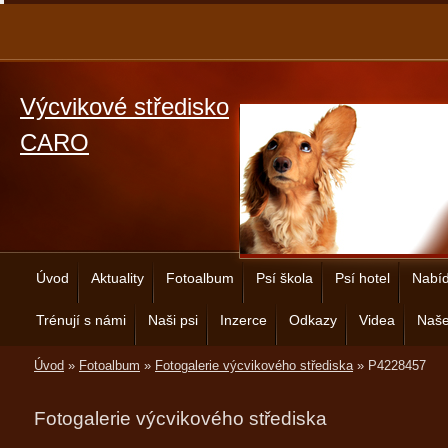
Výcvikové středisko
CARO
Úvod
Aktuality
Fotoalbum
Psí škola
Psí hotel
Nabíd
Trénují s námi
Naši psi
Inzerce
Odkazy
Videa
Naše
Úvod
»
Fotoalbum
»
Fotogalerie výcvikového střediska
»
P4228457
Fotogalerie výcvikového střediska