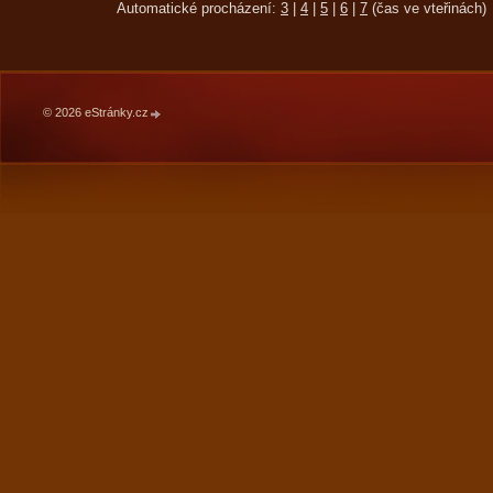
Automatické procházení:
3
|
4
|
5
|
6
|
7
(čas ve vteřinách)
© 2026 eStránky.cz