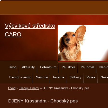
Výcvikové středisko
CARO
Úvod
Aktuality
Fotoalbum
Psí škola
Psí hotel
Nabíd
Trénují s námi
Naši psi
Inzerce
Odkazy
Videa
Naše
Úvod
»
Trénují s námi
»
DJENY Krosandra - Chodský pes
DJENY Krosandra - Chodský pes