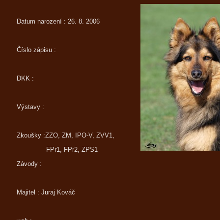
Datum narození :
26. 8. 2006
Číslo zápisu :
DKK :
Výstavy :
Zkoušky :
ZZO, ZM, IPO-V, ZVV1,
FPr1, FPr2, ZPS1
Závody :
Majitel : Juraj Kováč