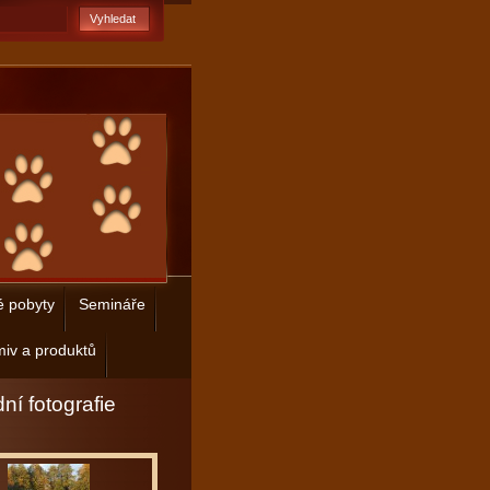
é pobyty
Semináře
iv a produktů
ní fotografie