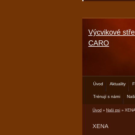
Výcvikové stře
CARO
Úvod
Aktuality
F
Trénují s námi
Naši
Úvod
»
Naši psi
»
XEN
XENA