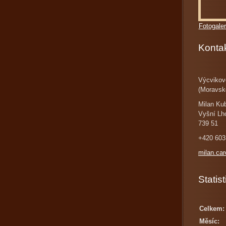
Fotogaler
Konta
Výcvikov
(Moravsk
Milan Ku
Vyšní Lh
739 51
+420 603
milan.ca
Statist
Celkem:
Měsíc: