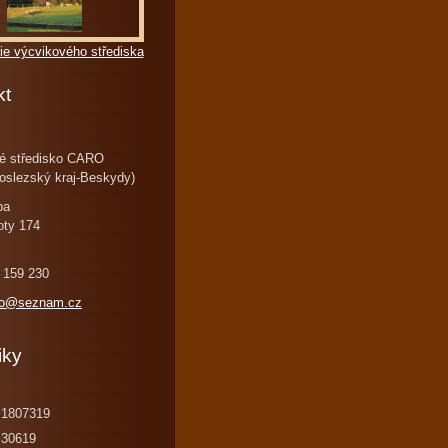
ie výcvikového střediska
kt
é středisko CARO
oslezský kraj-Beskydy)
ba
oty 174
 159 230
ro@seznam.cz
iky
1807319
30619