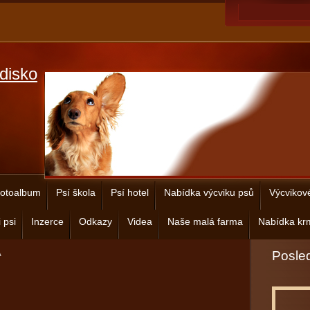
disko
otoalbum
Psí škola
Psí hotel
Nabídka výcviku psů
Výcvikov
 psi
Inzerce
Odkazy
Videa
Naše malá farma
Nabídka krm
A
Posled