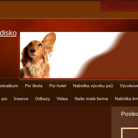
disko
otoalbum
Psí škola
Psí hotel
Nabídka výcviku psů
Výcvikov
 psi
Inzerce
Odkazy
Videa
Naše malá farma
Nabídka krm
Posled