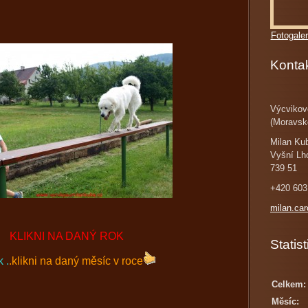
Fotogaler
Konta
Výcvikov
(Moravsk
Milan Ku
Vyšní Lh
739 51
+420 603
milan.ca
KLIKNI NA DANÝ ROK
Statist
 .
.klikni na daný měsíc v roce
Celkem:
Měsíc: