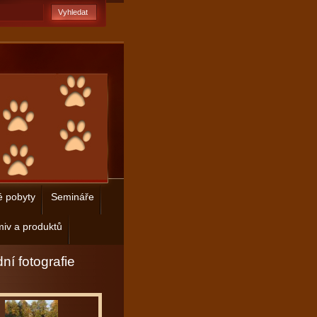
é pobyty
Semináře
iv a produktů
ní fotografie