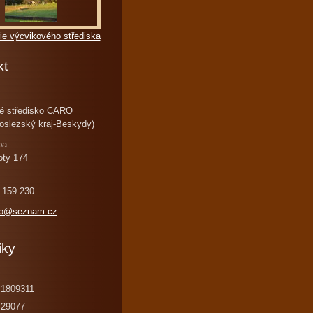
ie výcvikového střediska
kt
é středisko CARO
oslezský kraj-Beskydy)
ba
oty 174
 159 230
ro@seznam.cz
iky
1809311
29077