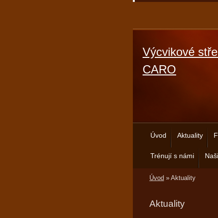
Výcvikové stře
CARO
Úvod
Aktuality
F
Trénují s námi
Naši
Úvod
»
Aktuality
Aktuality