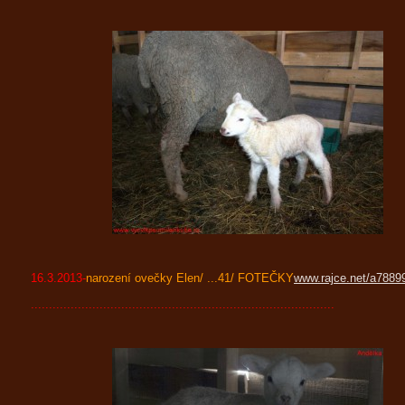
16.3.2013-
narození ovečky Elen/ ...41/ FOTEČKY
www.rajce.net/a7889
....................................................................................