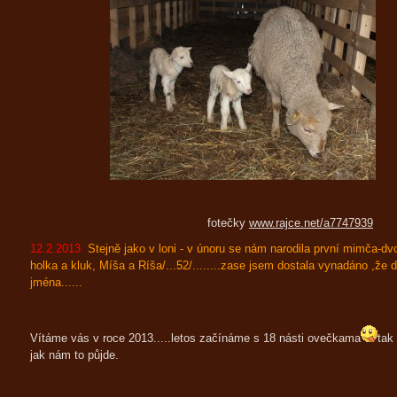
fotečky
www.rajce.net/a7747939
12.2.2013
Stejně jako v loni - v únoru se nám narodila první mimča-dv
holka a kluk, Míša a Ríša/...52/........zase jsem dostala vynadáno ,že
jména......
Vítáme vás v roce 2013.....letos začínáme s 18 násti ovečkama
tak
jak nám to půjde.