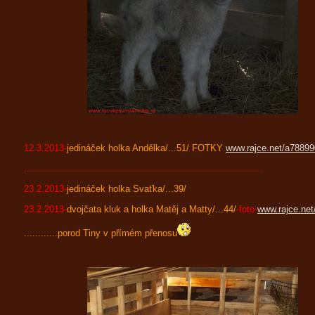
12.3.2013-
jedináček holka Andělka/...51/ FOTKY
www.rajce.net/a7889
.....................................................................................
23.2.2013-
jedináček h
olka Svaťka/...39/
23.2.2013-
dvojčata kluk a holka Matěj a Matty/...44/
-foto-
www.rajce.ne
............porod Tiny v přímém přenosu