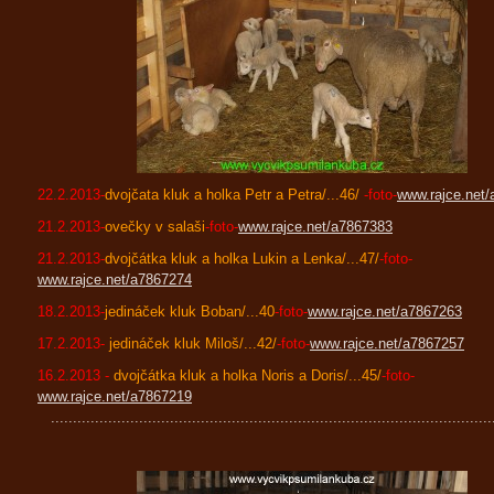
22.2.2013-
dvojčata kluk a holka Petr a Petra/...46/
-foto-
www.rajce.net
21.2.2013-
ovečky v salaši
-foto-
www.rajce.net/a7867383
21.2.2013-
dvojčátka kluk a holka Lukin a Lenka/...47/
-foto-
www.rajce.net/a7867274
18.2.2013-
jedináček kluk Boban/...40
-foto-
www.rajce.net/a7867263
17.2.2013-
jedináček kluk Miloš/...42/
-foto-
www.rajce.net/a7867257
16.2.2013 -
dvojčátka kluk a holka Noris a Doris/...45/
-foto-
www.rajce.net/a7867219
....................................................................................................