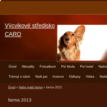
Výcvikové středisko
CARO
Úvod
Aktuality
Fotoalbum
Psí škola
Psí hotel
Nabíd
Trénují s námi
Naši psi
Inzerce
Odkazy
Videa
Naše
Úvod
»
Naše malá farma
»
farma 2013
farma 2013