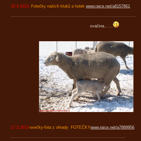
10.4.2013-
Fotečky našich kluků a holek
www.rajce.net/a8157861
....................................................................................................
svačina.......
17.3.2013
-ovečky-fota z ohrady FOTEČKY
www.rajce.net/a7889956
...........................................................................................