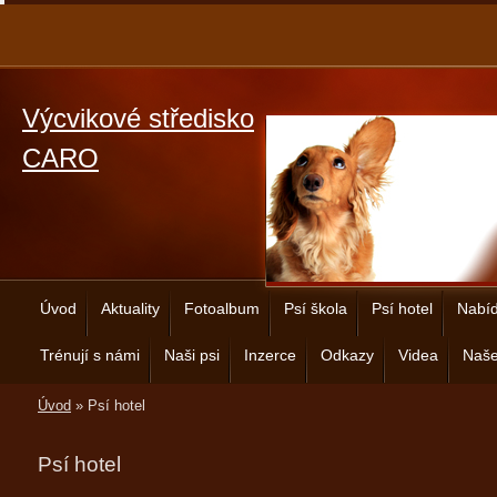
Výcvikové středisko
CARO
Úvod
Aktuality
Fotoalbum
Psí škola
Psí hotel
Nabíd
Trénují s námi
Naši psi
Inzerce
Odkazy
Videa
Naše
Úvod
»
Psí hotel
Psí hotel