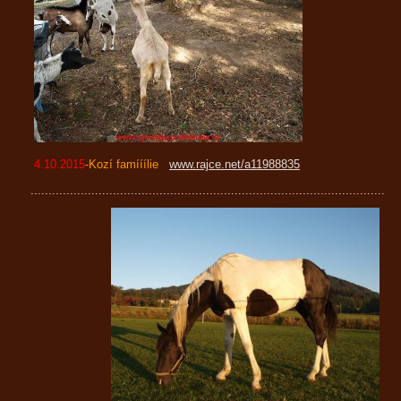
4.10.2015
-Kozí famííílie
www.rajce.net/a11988835
...................................................................................................