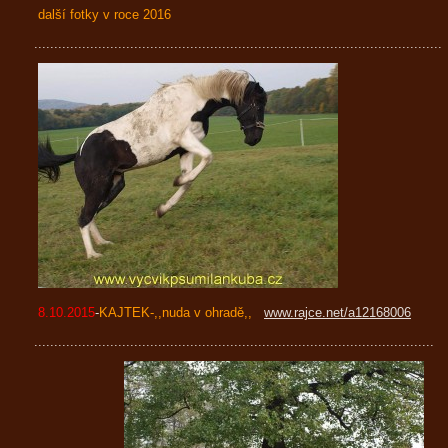
další fotky v roce 2016
......................................................................................................
8.10.2015
-
KAJTEK-,,nuda v ohradě,,
www.rajce.net/a12168006
....................................................................................................