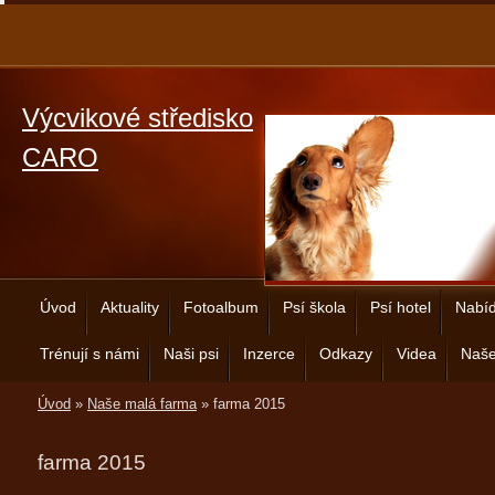
Výcvikové středisko
CARO
Úvod
Aktuality
Fotoalbum
Psí škola
Psí hotel
Nabíd
Trénují s námi
Naši psi
Inzerce
Odkazy
Videa
Naše
Úvod
»
Naše malá farma
»
farma 2015
farma 2015