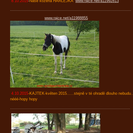
8.10.2015
-
Naše kozena HARLEJKA
www.rajce.net/a11992813
......................................................................................................
www.rajce.net/a11988855
4.10.2015
-KAJTEK-květen 2015......stejně v té ohradě dlouho nebudu..
nééé-hopy hopy
.....................................................................................................