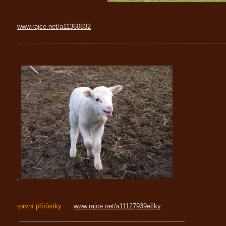
www.rajce.net/a11360832
.......................................................................................................
-první přírůstky
www.rajce.net/a11127939ečky
----------------------------------------------------------------------------------