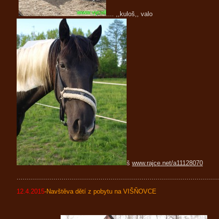
.... ,,kuloš,, valo
š
www.rajce.net/a11128070
.......................................................................................................
12.4.2015
-Navštěva dětí z pobytu na VIŠŇOVCE