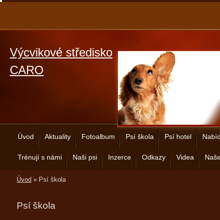
Výcvikové středisko
CARO
Úvod
Aktuality
Fotoalbum
Psí škola
Psí hotel
Nabíd
Trénují s námi
Naši psi
Inzerce
Odkazy
Videa
Naše
Úvod
»
Psí škola
Psí škola