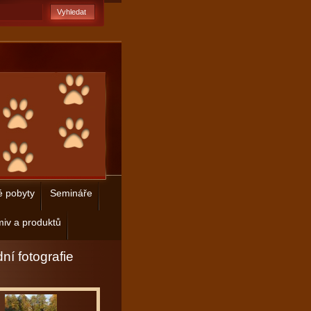
é pobyty
Semináře
iv a produktů
ní fotografie