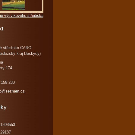
ie výcvikového střediska
kt
é středisko CARO
oslezský kraj-Beskydy)
ba
oty 174
 159 230
ro@seznam.cz
iky
1808553
29187