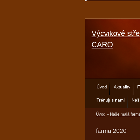
Výcvikové stře
CARO
Úvod
Aktuality
F
Trénují s námi
Naši
Úvod
»
Naše malá farm
farma 2020