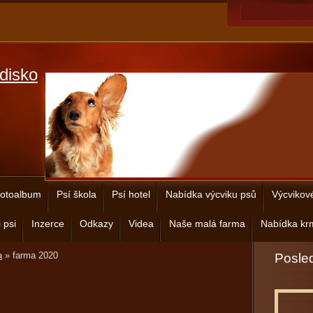
disko
otoalbum
Psí škola
Psí hotel
Nabídka výcviku psů
Výcvikov
 psi
Inzerce
Odkazy
Videa
Naše malá farma
Nabídka krm
a
»
farma 2020
Posled