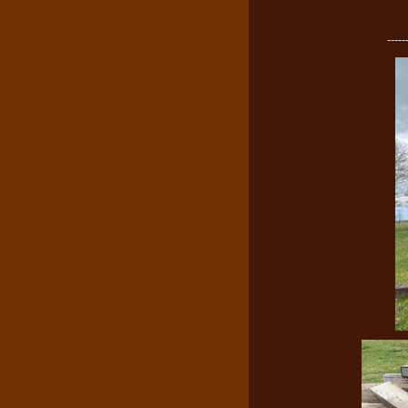
-----