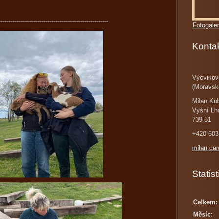
--------------------------------------------------------
Fotogaler
Konta
Výcvikov
(Moravsk
Milan Ku
Vyšní Lh
739 51
+420 603
milan.ca
Statist
Celkem:
Měsíc: