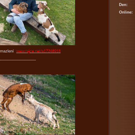
Den:
Online:
a mazlení
www.rajce.net/a17248918
------------------------------