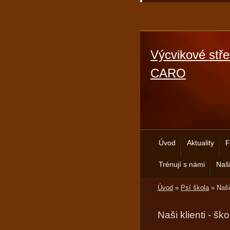
Výcvikové stře
CARO
Úvod
Aktuality
F
Trénují s námi
Naši
Úvod
»
Psí škola
»
Naši
Naši klienti - šk