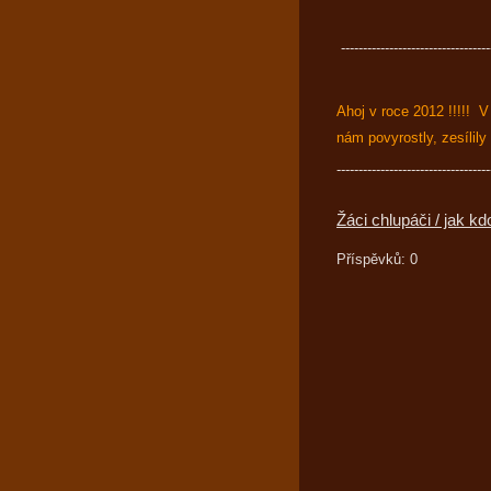
----------------------------------
Ahoj v roce 2012 !!!!! 
nám povyrostly, zesílily
-----------------------------------
Žáci chlupáči / jak kdo
Příspěvků:
0