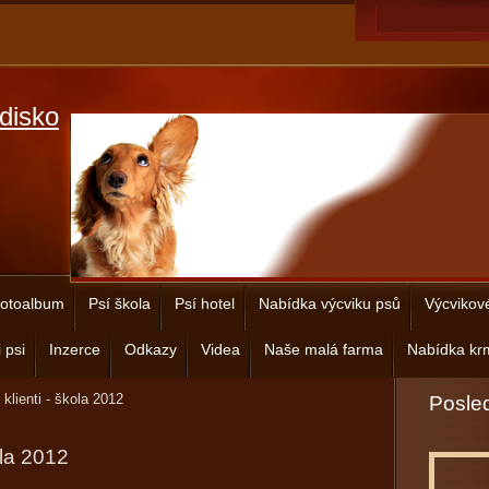
disko
otoalbum
Psí škola
Psí hotel
Nabídka výcviku psů
Výcvikov
 psi
Inzerce
Odkazy
Videa
Naše malá farma
Nabídka krm
 klienti - škola 2012
Posled
ola 2012