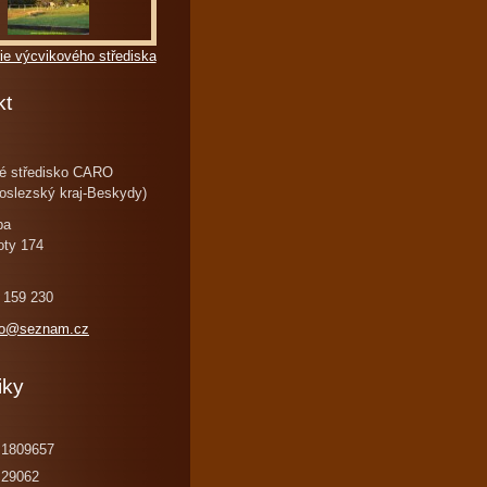
ie výcvikového střediska
kt
é středisko CARO
oslezský kraj-Beskydy)
ba
oty 174
 159 230
ro@seznam.cz
iky
1809657
29062