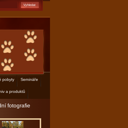
é pobyty
Semináře
iv a produktů
ní fotografie