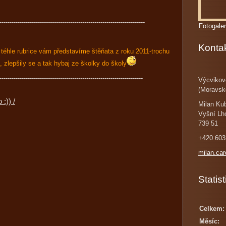
------------------------------------------------------------------------
Fotogaler
Konta
V téhle rubrice vám představíme štěňata z roku 2011-trochu
 , zlepšily se a tak hybaj ze školky do školy
-----------------------------------------------------------------------
Výcvikov
(Moravsk
 :)) /
Milan Ku
Vyšní Lh
739 51
+420 603
milan.ca
Statist
Celkem:
Měsíc: