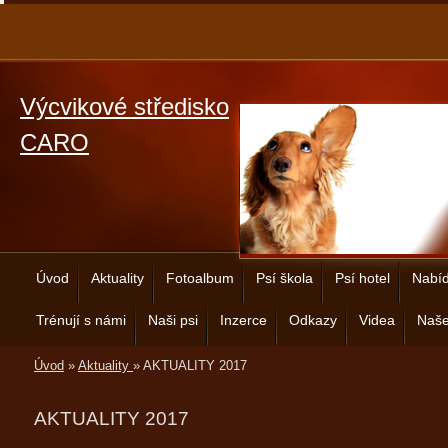
Výcvikové středisko
CARO
Úvod
Aktuality
Fotoalbum
Psí škola
Psí hotel
Nabíd
Trénují s námi
Naši psi
Inzerce
Odkazy
Videa
Naše
Úvod
»
Aktuality
»
AKTUALITY 2017
AKTUALITY 2017