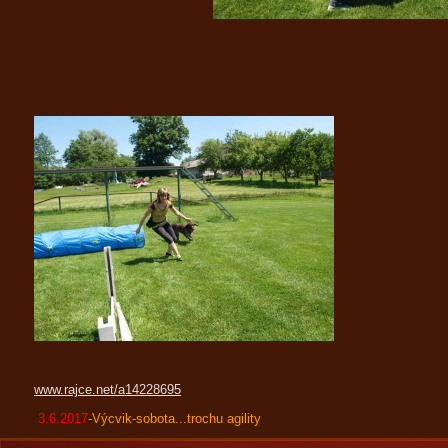
www.rajce.net/a14228695
3.6.2017
-Výcvik-sobota...trochu agility