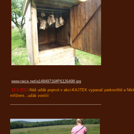
www.rajce.net/a14849716#P6126498.jpg
12.6.2017
-
Náš uďák poprvé v akci-KAJTEK vypasač parkoviště a Niki
mřížemi...uďák voníííí
----------------------------------------------------------------------------