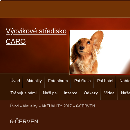
Výcvikové středisko
CARO
Úvod
Aktuality
Fotoalbum
Psí škola
Psí hotel
Nabíd
Trénují s námi
Naši psi
Inzerce
Odkazy
Videa
Naše
Úvod
»
Aktuality
»
AKTUALITY 2017
»
6-ČERVEN
6-ČERVEN