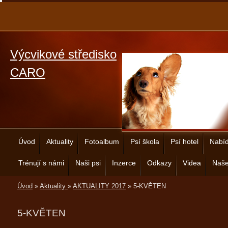
Výcvikové středisko
CARO
Úvod
Aktuality
Fotoalbum
Psí škola
Psí hotel
Nabíd
Trénují s námi
Naši psi
Inzerce
Odkazy
Videa
Naše
Úvod
»
Aktuality
»
AKTUALITY 2017
»
5-KVĚTEN
5-KVĚTEN