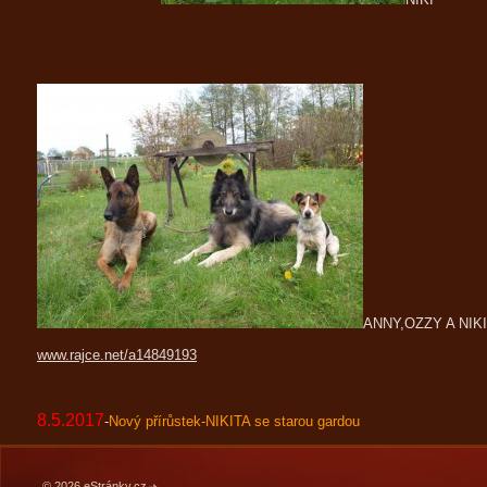
ANNY,OZZY A NIK
www.rajce.net/a14849193
8.5.2017
-
Nový přírůstek-NIKITA se starou gardou
© 2026 eStránky.cz