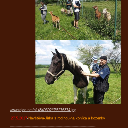
www.rajce.net/a14849392#P5276374.jpg
27.5.2017
-
Návštěva-Jirka s rodinou-na koníka a kozenky
---------------------------------------------------------------------------