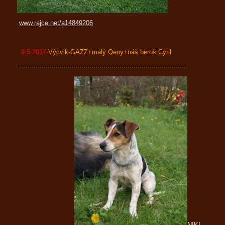
www.rajce.net/a14849206
9.5.2017-
Výcvik-GAZZ+malý Qeny+náš beroš Cyril
-----------------------------------------------------------------------------------
NIKI