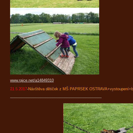
www.rajce.net/a14849310
21.5.2017
-
Návštěva dětiček z MŠ PAPRSEK OSTRAVA+vystoupení+b
-----------------------------------------------------------------------------