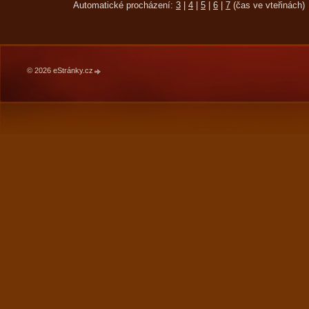
Automatické procházení:
3
|
4
|
5
|
6
|
7
(čas ve vteřinách)
© 2026 eStránky.cz