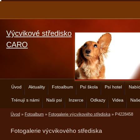
Výcvikové středisko
CARO
Úvod
Aktuality
Fotoalbum
Psí škola
Psí hotel
Nabíd
Trénují s námi
Naši psi
Inzerce
Odkazy
Videa
Naše
Úvod
»
Fotoalbum
»
Fotogalerie výcvikového střediska
»
P4228458
Fotogalerie výcvikového střediska