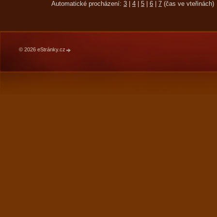
Automatické procházení:
3
|
4
|
5
|
6
|
7
(čas ve vteřinách)
© 2026 eStránky.cz