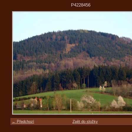
P4228456
← Předchozí
Zpět do složky