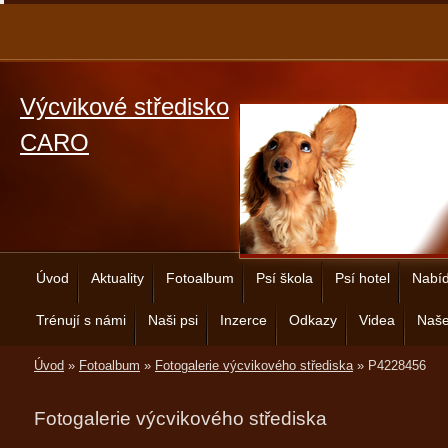
Výcvikové středisko
CARO
Úvod
Aktuality
Fotoalbum
Psí škola
Psí hotel
Nabíd
Trénují s námi
Naši psi
Inzerce
Odkazy
Videa
Naše
Úvod
»
Fotoalbum
»
Fotogalerie výcvikového střediska
»
P4228456
Fotogalerie výcvikového střediska