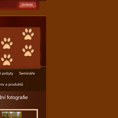
é pobyty
Semináře
iv a produktů
ní fotografie