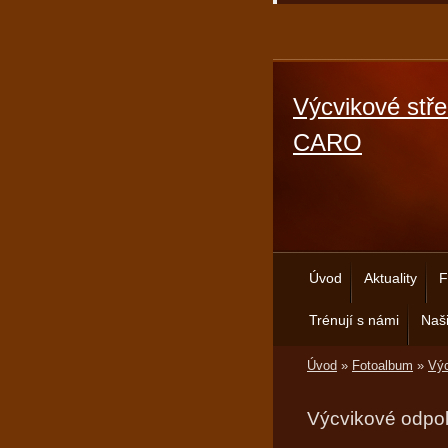
Výcvikové stře
CARO
Úvod
Aktuality
F
Trénují s námi
Naši
Úvod
»
Fotoalbum
»
Výc
Výcvikové odpo