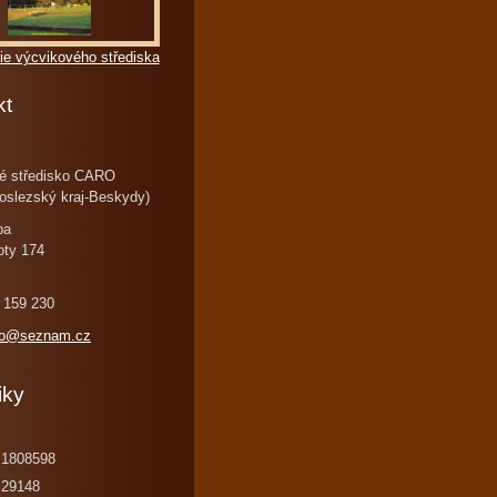
ie výcvikového střediska
kt
é středisko CARO
oslezský kraj-Beskydy)
ba
oty 174
 159 230
ro@seznam.cz
iky
1808598
29148