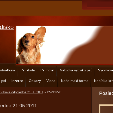
disko
otoalbum
Psí škola
Psí hotel
Nabídka výcviku psů
Výcvikov
 psi
Inzerce
Odkazy
Videa
Naše malá farma
Nabídka krm
vikové odpoledne 21.05.2011
»
P5211293
Posled
ledne 21.05.2011