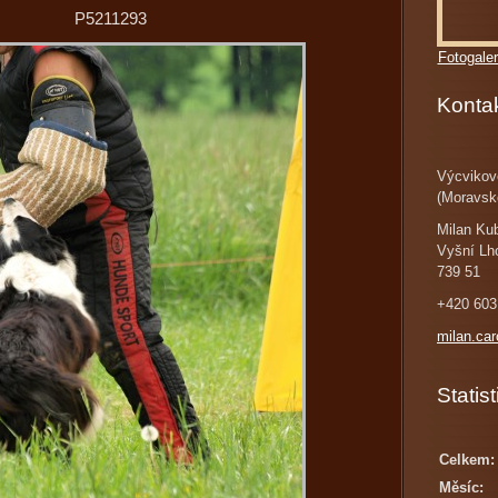
P5211293
Fotogaler
Konta
Výcvikov
(Moravsk
Milan Ku
Vyšní Lh
739 51
+420 603
milan.ca
Statist
Celkem:
Měsíc: