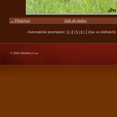
← Předchozí
Zpět do složky
Automatické procházení:
3
|
4
|
5
|
6
|
7
(čas ve vteřinách)
© 2026 eStránky.cz