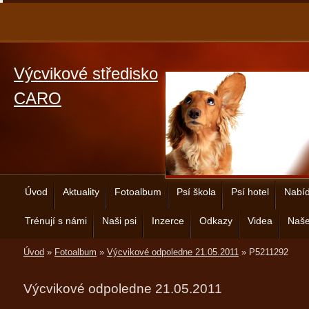
Výcvikové středisko
CARO
Úvod
Aktuality
Fotoalbum
Psí škola
Psí hotel
Nabíd
Trénují s námi
Naši psi
Inzerce
Odkazy
Videa
Naše
Úvod
»
Fotoalbum
»
Výcvikové odpoledne 21.05.2011
»
P5211292
Výcvikové odpoledne 21.05.2011