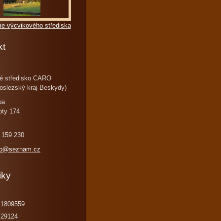
ie výcvikového střediska
kt
é středisko CARO
oslezský kraj-Beskydy)
ba
oty 174
 159 230
ro@seznam.cz
iky
1809559
29124