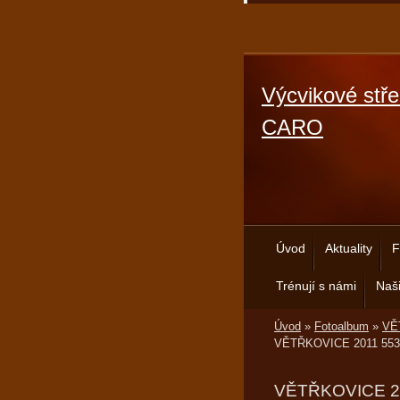
Výcvikové stře
CARO
Úvod
Aktuality
F
Trénují s námi
Naši
Úvod
»
Fotoalbum
»
VĚT
VĚTŘKOVICE 2011 553
VĚTŘKOVICE 2011