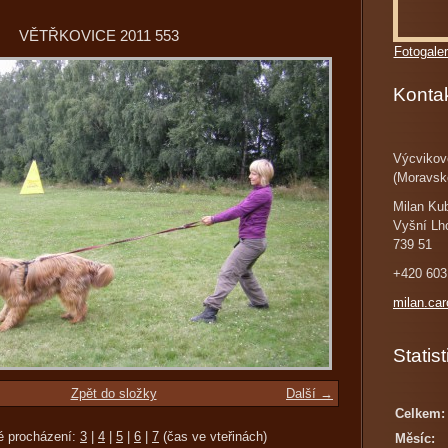
VĚTŘKOVICE 2011 553
Fotogaler
Konta
Výcvikov
(Moravsk
Milan Ku
Vyšní Lh
739 51
+420 603
milan.ca
Statist
Zpět do složky
Další →
Celkem:
é procházení:
3
|
4
|
5
|
6
|
7
(čas ve vteřinách)
Měsíc: