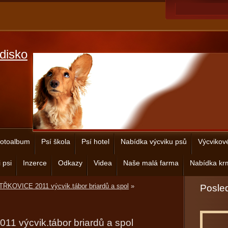
disko
otoalbum
Psí škola
Psí hotel
Nabídka výcviku psů
Výcvikov
 psi
Inzerce
Odkazy
Videa
Naše malá farma
Nabídka krm
ŘKOVICE 2011 výcvik.tábor briardů a spol
»
Posled
 výcvik.tábor briardů a spol