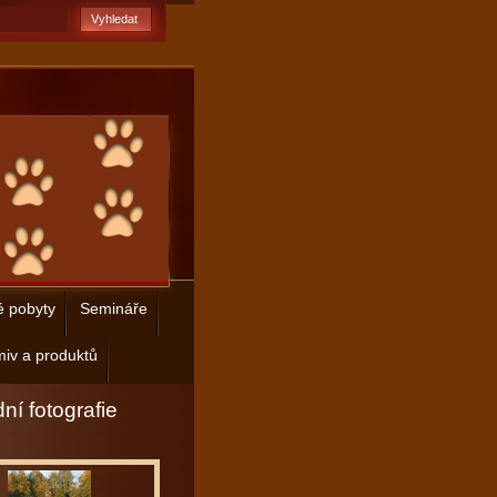
é pobyty
Semináře
iv a produktů
ní fotografie