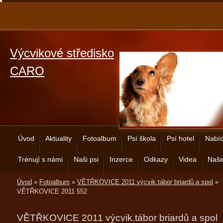
Výcvikové středisko
CARO
Úvod
Aktuality
Fotoalbum
Psí škola
Psí hotel
Nabíd
Trénují s námi
Naši psi
Inzerce
Odkazy
Videa
Naše
Úvod
»
Fotoalbum
»
VĚTŘKOVICE 2011 výcvik.tábor briardů a spol
»
VĚTŘKOVICE 2011 552
VĚTŘKOVICE 2011 výcvik.tábor briardů a spol