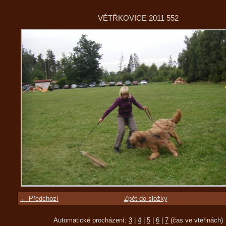
VĚTŘKOVICE 2011 552
← Předchozí
Zpět do složky
Automatické procházení:
3
|
4
|
5
|
6
|
7
(čas ve vteřinách)