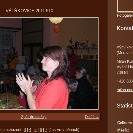
VĚTŘKOVICE 2011 510
Fotogaler
Konta
Výcvikov
(Moravsk
Milan Ku
Vyšní Lh
739 51
+420 603
milan.ca
Statist
Zpět do složky
Další →
Celkem:
é procházení:
3
|
4
|
5
|
6
|
7
(čas ve vteřinách)
Měsíc: