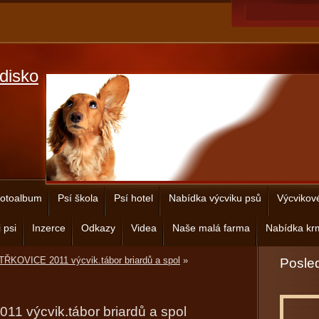
disko
otoalbum
Psí škola
Psí hotel
Nabídka výcviku psů
Výcvikov
 psi
Inzerce
Odkazy
Videa
Naše malá farma
Nabídka krm
ŘKOVICE 2011 výcvik.tábor briardů a spol
»
Posled
 výcvik.tábor briardů a spol