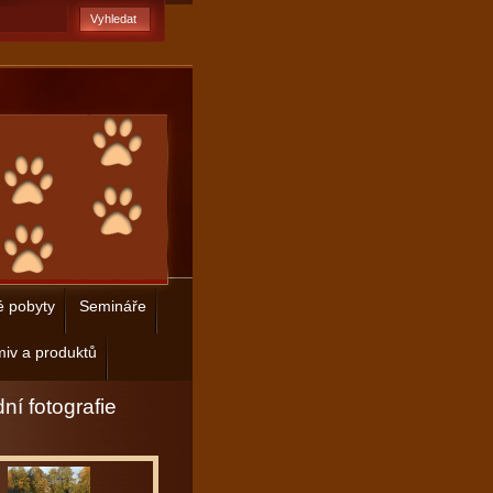
é pobyty
Semináře
iv a produktů
ní fotografie