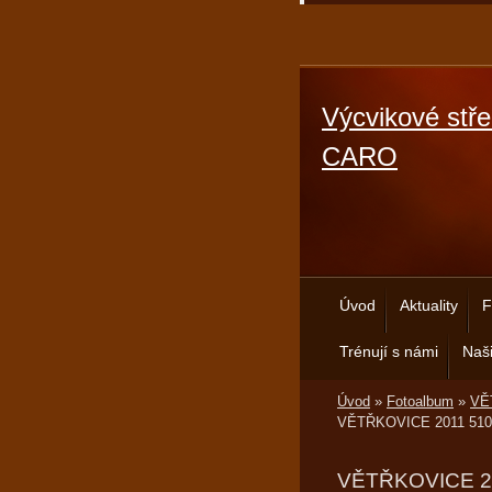
Výcvikové stře
CARO
Úvod
Aktuality
F
Trénují s námi
Naši
Úvod
»
Fotoalbum
»
VĚT
VĚTŘKOVICE 2011 510
VĚTŘKOVICE 2011