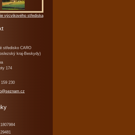
ie výcvikového střediska
kt
é středisko CARO
oslezský kraj-Beskydy)
ba
oty 174
 159 230
ro@seznam.cz
iky
1807984
29481