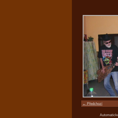
← Předchozí
Automatick