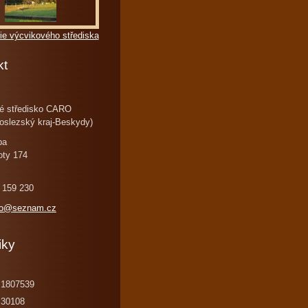
ie výcvikového střediska
kt
é středisko CARO
oslezský kraj-Beskydy)
ba
oty 174
 159 230
ro@seznam.cz
iky
1807539
30108