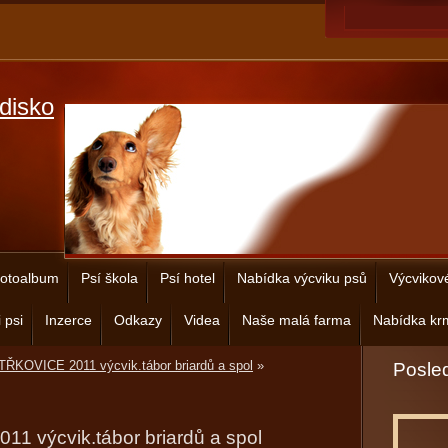
disko
otoalbum
Psí škola
Psí hotel
Nabídka výcviku psů
Výcvikov
 psi
Inzerce
Odkazy
Videa
Naše malá farma
Nabídka krm
ŘKOVICE 2011 výcvik.tábor briardů a spol
»
Posled
 výcvik.tábor briardů a spol