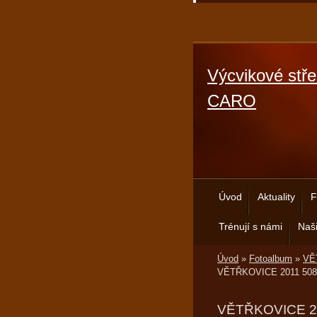
Výcvikové stře
CARO
Úvod
Aktuality
F
Trénují s námi
Naši
Úvod
»
Fotoalbum
»
VĚT
VĚTŘKOVICE 2011 508
VĚTŘKOVICE 2011