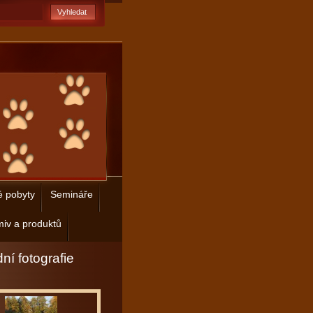
é pobyty
Semináře
iv a produktů
ní fotografie