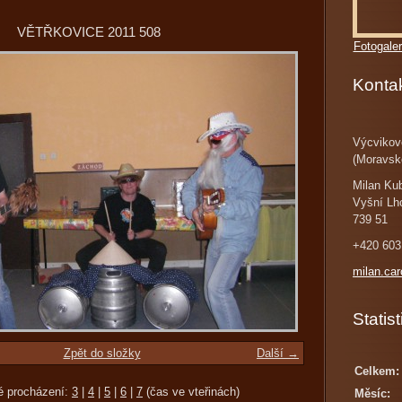
VĚTŘKOVICE 2011 508
Fotogaler
Konta
Výcvikov
(Moravsk
Milan Ku
Vyšní Lh
739 51
+420 603
milan.ca
Statist
Zpět do složky
Další →
Celkem:
é procházení:
3
|
4
|
5
|
6
|
7
(čas ve vteřinách)
Měsíc: