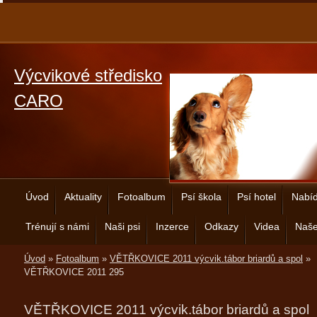
Výcvikové středisko
CARO
Úvod
Aktuality
Fotoalbum
Psí škola
Psí hotel
Nabíd
Trénují s námi
Naši psi
Inzerce
Odkazy
Videa
Naše
Úvod
»
Fotoalbum
»
VĚTŘKOVICE 2011 výcvik.tábor briardů a spol
»
VĚTŘKOVICE 2011 295
VĚTŘKOVICE 2011 výcvik.tábor briardů a spol