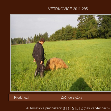
VĚTŘKOVICE 2011 295
← Předchozí
Zpět do složky
Automatické procházení:
3
|
4
|
5
|
6
|
7
(čas ve vteřinách)