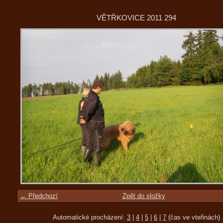
VĚTŘKOVICE 2011 294
← Předchozí
Zpět do složky
Automatické procházení:
3
|
4
|
5
|
6
|
7
(čas ve vteřinách)