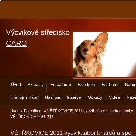
Výcvikové středisko
CARO
Úvod
Aktuality
Fotoalbum
Psí škola
Psí hotel
Nabíd
Trénují s námi
Naši psi
Inzerce
Odkazy
Videa
Naše
Úvod
»
Fotoalbum
»
VĚTŘKOVICE 2011 výcvik.tábor briardů a spol
»
VĚTŘKOVICE 2011 294
VĚTŘKOVICE 2011 výcvik.tábor briardů a spol