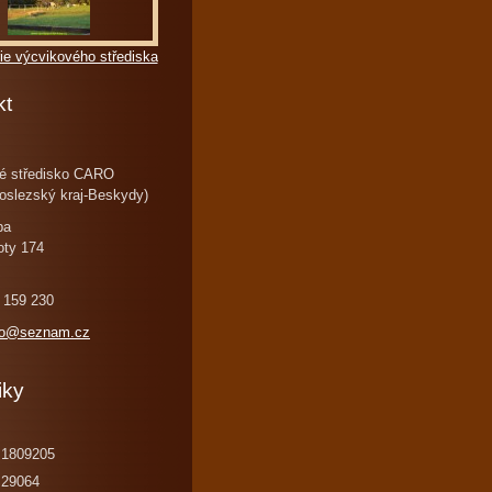
ie výcvikového střediska
kt
é středisko CARO
oslezský kraj-Beskydy)
ba
oty 174
 159 230
ro@seznam.cz
iky
1809205
29064