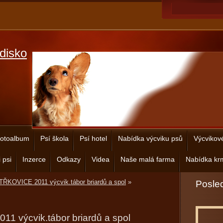
disko
otoalbum
Psí škola
Psí hotel
Nabídka výcviku psů
Výcvikov
 psi
Inzerce
Odkazy
Videa
Naše malá farma
Nabídka krm
ŘKOVICE 2011 výcvik.tábor briardů a spol
»
Posled
 výcvik.tábor briardů a spol