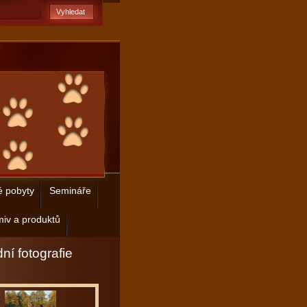
é pobyty
Semináře
iv a produktů
ní fotografie