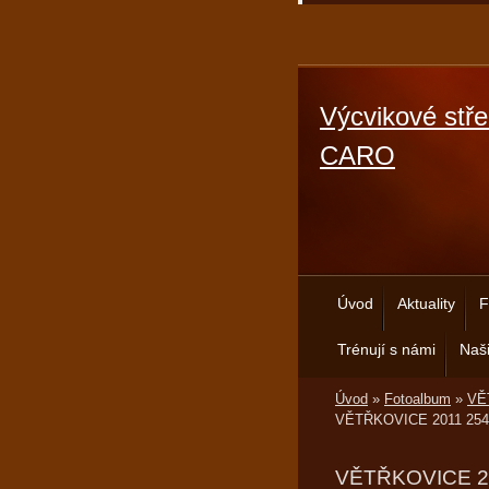
Výcvikové stře
CARO
Úvod
Aktuality
F
Trénují s námi
Naši
Úvod
»
Fotoalbum
»
VĚT
VĚTŘKOVICE 2011 254
VĚTŘKOVICE 2011