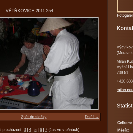
VĚTŘKOVICE 2011 254
Fotogaler
Konta
Výcvikov
(Moravsk
Milan Ku
Vyšní Lh
739 51
+420 603
milan.ca
Statist
Zpět do složky
Další →
Celkem:
é procházení:
3
|
4
|
5
|
6
|
7
(čas ve vteřinách)
Měsíc: