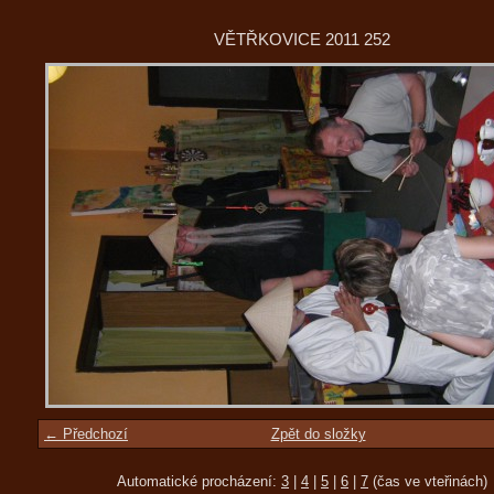
VĚTŘKOVICE 2011 252
← Předchozí
Zpět do složky
Automatické procházení:
3
|
4
|
5
|
6
|
7
(čas ve vteřinách)