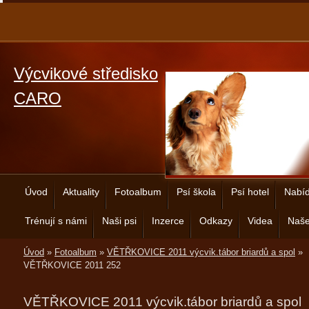
Výcvikové středisko
CARO
Úvod
Aktuality
Fotoalbum
Psí škola
Psí hotel
Nabíd
Trénují s námi
Naši psi
Inzerce
Odkazy
Videa
Naše
Úvod
»
Fotoalbum
»
VĚTŘKOVICE 2011 výcvik.tábor briardů a spol
»
VĚTŘKOVICE 2011 252
VĚTŘKOVICE 2011 výcvik.tábor briardů a spol