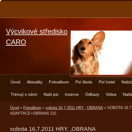
Výcvikové středisko
CARO
Úvod
Aktuality
Fotoalbum
Psí škola
Psí hotel
Nabíd
Trénují s námi
Naši psi
Inzerce
Odkazy
Videa
Naše
Úvod
»
Fotoalbum
»
sobota 16,7,2011 HRY, ,OBRANA
»
SOBOTA 16.7
ADAPTACE+OBRANA 215
sobota 16,7,2011 HRY, ,OBRANA