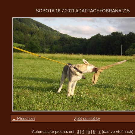
SOBOTA 16.7.2011 ADAPTACE+OBRANA 215
← Předchozí
Zpět do složky
Automatické procházení:
3
|
4
|
5
|
6
|
7
(čas ve vteřinách)