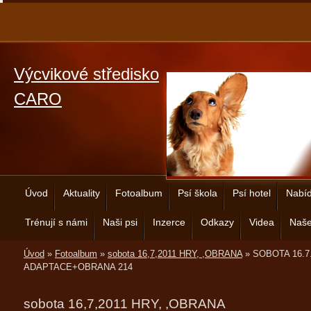
Výcvikové středisko
CARO
Úvod
Aktuality
Fotoalbum
Psí škola
Psí hotel
Nabíd
Trénují s námi
Naši psi
Inzerce
Odkazy
Videa
Naše
Úvod
»
Fotoalbum
»
sobota 16,7,2011 HRY, ,OBRANA
»
SOBOTA 16.7
ADAPTACE+OBRANA 214
sobota 16,7,2011 HRY, ,OBRANA