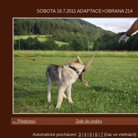
SOBOTA 16.7.2011 ADAPTACE+OBRANA 214
← Předchozí
Zpět do složky
Automatické procházení:
3
|
4
|
5
|
6
|
7
(čas ve vteřinách)