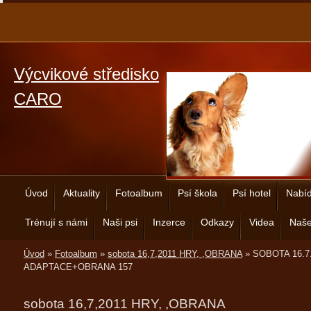
Výcvikové středisko
CARO
Úvod
Aktuality
Fotoalbum
Psí škola
Psí hotel
Nabíd
Trénují s námi
Naši psi
Inzerce
Odkazy
Videa
Naše
Úvod
»
Fotoalbum
»
sobota 16,7,2011 HRY, ,OBRANA
»
SOBOTA 16.7
ADAPTACE+OBRANA 157
sobota 16,7,2011 HRY, ,OBRANA