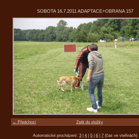
SOBOTA 16.7.2011 ADAPTACE+OBRANA 157
← Předchozí
Zpět do složky
Automatické procházení:
3
|
4
|
5
|
6
|
7
(čas ve vteřinách)