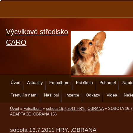
Výcvikové středisko
CARO
Úvod
Aktuality
Fotoalbum
Psí škola
Psí hotel
Nabíd
Trénují s námi
Naši psi
Inzerce
Odkazy
Videa
Naše
Úvod
»
Fotoalbum
»
sobota 16,7,2011 HRY, ,OBRANA
»
SOBOTA 16.7
ADAPTACE+OBRANA 156
sobota 16,7,2011 HRY, ,OBRANA