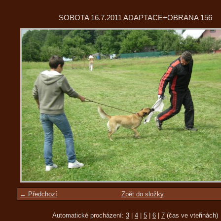
SOBOTA 16.7.2011 ADAPTACE+OBRANA 156
← Předchozí
Zpět do složky
Automatické procházení:
3
|
4
|
5
|
6
|
7
(čas ve vteřinách)