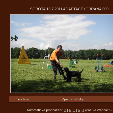
SOBOTA 16.7.2011 ADAPTACE+OBRANA 009
← Předchozí
Zpět do složky
Automatické procházení:
3
|
4
|
5
|
6
|
7
(čas ve vteřinách)