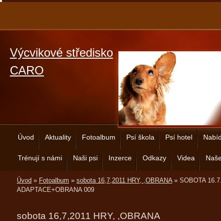
Výcvikové středisko
CARO
Úvod
Aktuality
Fotoalbum
Psí škola
Psí hotel
Nabíd
Trénují s námi
Naši psi
Inzerce
Odkazy
Videa
Naše
Úvod
»
Fotoalbum
»
sobota 16,7,2011 HRY, ,OBRANA
»
SOBOTA 16.7
ADAPTACE+OBRANA 009
sobota 16,7,2011 HRY, ,OBRANA