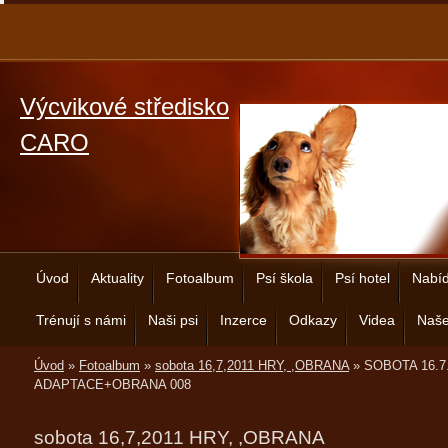
Výcvikové středisko
CARO
Úvod
Aktuality
Fotoalbum
Psí škola
Psí hotel
Nabíd
Trénují s námi
Naši psi
Inzerce
Odkazy
Videa
Naše
Úvod
»
Fotoalbum
»
sobota 16,7,2011 HRY, ,OBRANA
»
SOBOTA 16.7
ADAPTACE+OBRANA 008
sobota 16,7,2011 HRY, ,OBRANA