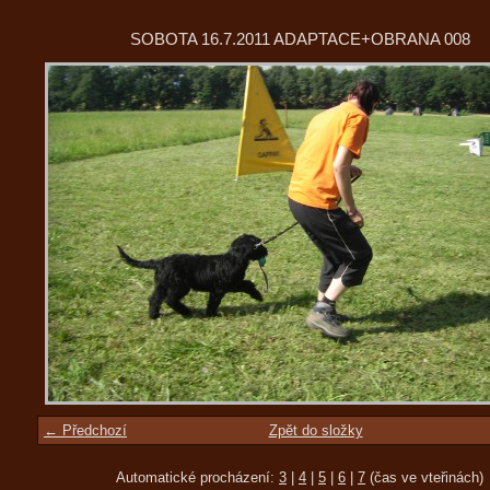
SOBOTA 16.7.2011 ADAPTACE+OBRANA 008
← Předchozí
Zpět do složky
Automatické procházení:
3
|
4
|
5
|
6
|
7
(čas ve vteřinách)