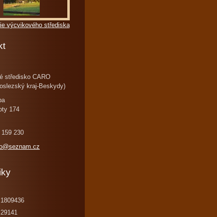
ie výcvikového střediska
kt
é středisko CARO
oslezský kraj-Beskydy)
ba
oty 174
 159 230
ro@seznam.cz
iky
1809436
29141