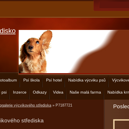
disko
otoalbum
Psí škola
Psí hotel
Nabídka výcviku psů
Výcvikov
 psi
Inzerce
Odkazy
Videa
Naše malá farma
Nabídka krm
ogalerie výcvikového střediska
»
P7187721
Posled
vikového střediska