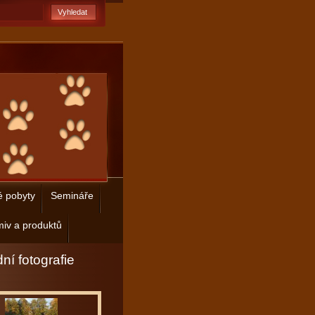
é pobyty
Semináře
iv a produktů
ní fotografie