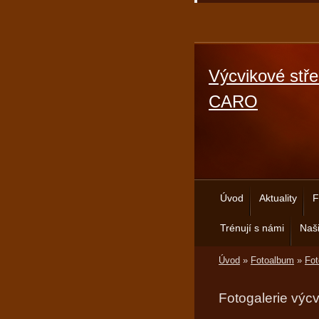
Výcvikové stře
CARO
Úvod
Aktuality
F
Trénují s námi
Naši
Úvod
»
Fotoalbum
»
Fot
Fotogalerie výc