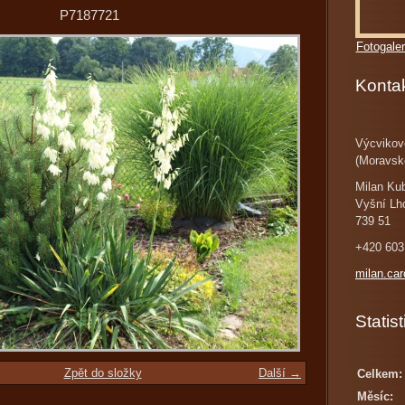
P7187721
Fotogaler
Konta
Výcvikov
(Moravsk
Milan Ku
Vyšní Lh
739 51
+420 603
milan.ca
Statist
Zpět do složky
Další →
Celkem:
Měsíc: