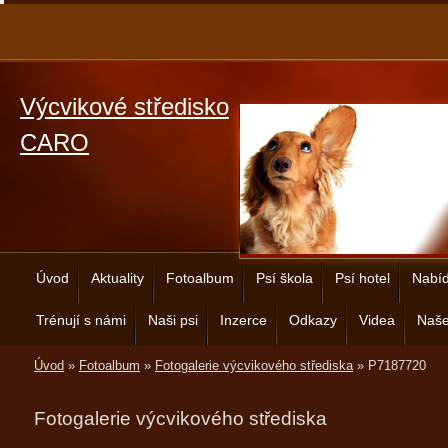
Výcvikové středisko
CARO
Úvod
Aktuality
Fotoalbum
Psí škola
Psí hotel
Nabíd
Trénují s námi
Naši psi
Inzerce
Odkazy
Videa
Naše
Úvod
»
Fotoalbum
»
Fotogalerie výcvikového střediska
»
P7187720
Fotogalerie výcvikového střediska