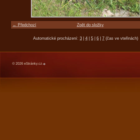
← Předchozí
Zpět do složky
Automatické procházení:
3
|
4
|
5
|
6
|
7
(čas ve vteřinách)
© 2026 eStránky.cz