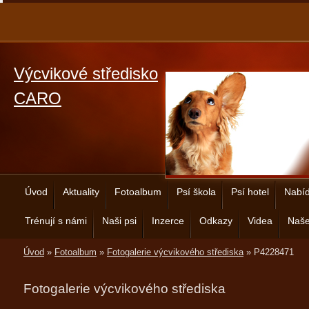
Výcvikové středisko
CARO
Úvod
Aktuality
Fotoalbum
Psí škola
Psí hotel
Nabíd
Trénují s námi
Naši psi
Inzerce
Odkazy
Videa
Naše
Úvod
»
Fotoalbum
»
Fotogalerie výcvikového střediska
»
P4228471
Fotogalerie výcvikového střediska