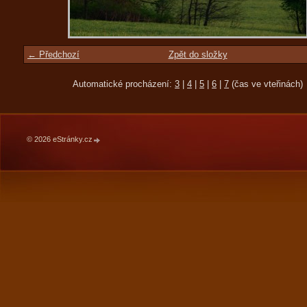
← Předchozí
Zpět do složky
Automatické procházení:
3
|
4
|
5
|
6
|
7
(čas ve vteřinách)
© 2026 eStránky.cz