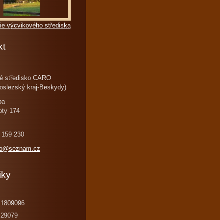
ie výcvikového střediska
kt
é středisko CARO
oslezský kraj-Beskydy)
ba
oty 174
 159 230
ro@seznam.cz
iky
1809096
29079