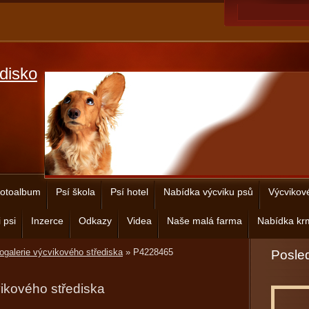
disko
otoalbum
Psí škola
Psí hotel
Nabídka výcviku psů
Výcvikov
 psi
Inzerce
Odkazy
Videa
Naše malá farma
Nabídka krm
ogalerie výcvikového střediska
»
P4228465
Posled
vikového střediska