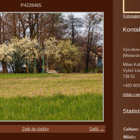
P4228465
Fotogaler
Konta
Výcvikov
(Moravsk
Milan Ku
Vyšní Lh
739 51
+420 603
milan.ca
Statist
Zpět do složky
Další →
Celkem:
Měsíc: