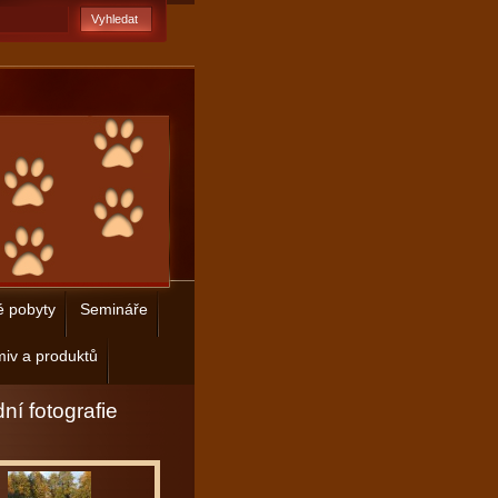
é pobyty
Semináře
iv a produktů
ní fotografie