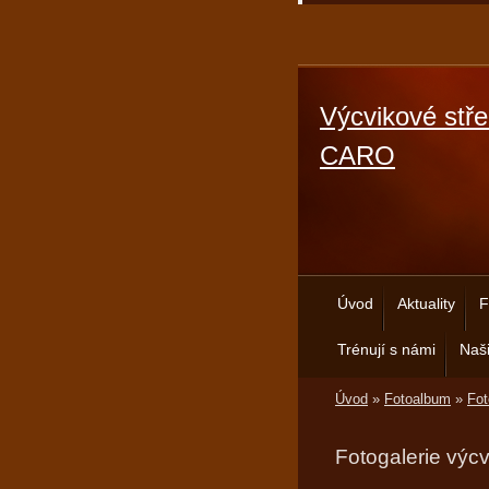
Výcvikové stře
CARO
Úvod
Aktuality
F
Trénují s námi
Naši
Úvod
»
Fotoalbum
»
Fot
Fotogalerie výc