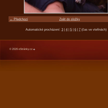
← Předchozí
Zpět do složky
Automatické procházení:
3
|
4
|
5
|
6
|
7
(čas ve vteřinách)
© 2026 eStránky.cz