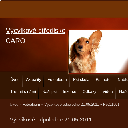
Výcvikové středisko
CARO
Úvod
Aktuality
Fotoalbum
Psí škola
Psí hotel
Nabíd
Trénují s námi
Naši psi
Inzerce
Odkazy
Videa
Naše
Úvod
»
Fotoalbum
»
Výcvikové odpoledne 21.05.2011
»
P5211501
Výcvikové odpoledne 21.05.2011