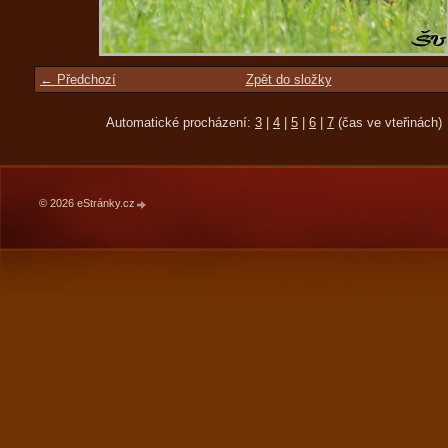
← Předchozí
Zpět do složky
Automatické procházení:
3
|
4
|
5
|
6
|
7
(čas ve vteřinách)
© 2026 eStránky.cz