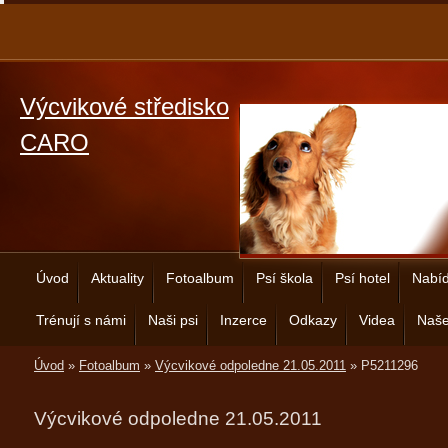
Výcvikové středisko
CARO
Úvod
Aktuality
Fotoalbum
Psí škola
Psí hotel
Nabíd
Trénují s námi
Naši psi
Inzerce
Odkazy
Videa
Naše
Úvod
»
Fotoalbum
»
Výcvikové odpoledne 21.05.2011
»
P5211296
Výcvikové odpoledne 21.05.2011