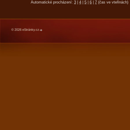
Automatické procházení:
3
|
4
|
5
|
6
|
7
(čas ve vteřinách)
© 2026 eStránky.cz