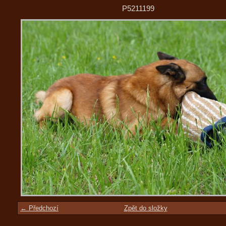
P5211199
← Předchozí
Zpět do složky