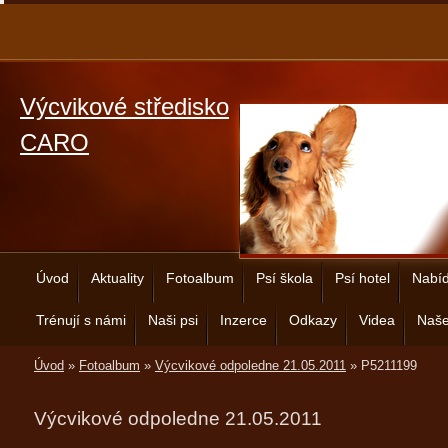
Výcvikové středisko
CARO
Úvod
Aktuality
Fotoalbum
Psí škola
Psí hotel
Nabíd
Trénují s námi
Naši psi
Inzerce
Odkazy
Videa
Naše
Úvod
»
Fotoalbum
»
Výcvikové odpoledne 21.05.2011
»
P5211199
Výcvikové odpoledne 21.05.2011