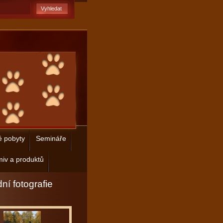
é pobyty
Semináře
iv a produktů
ní fotografie