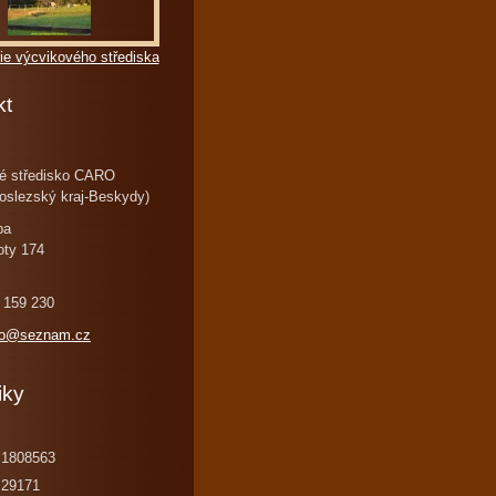
ie výcvikového střediska
kt
é středisko CARO
oslezský kraj-Beskydy)
ba
oty 174
 159 230
ro@seznam.cz
iky
1808563
29171