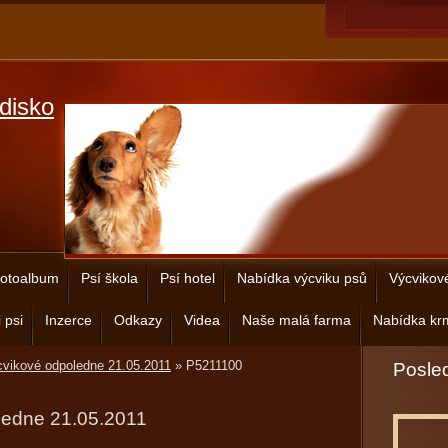
disko
otoalbum
Psí škola
Psí hotel
Nabídka výcviku psů
Výcvikov
 psi
Inzerce
Odkazy
Videa
Naše malá farma
Nabídka krm
vikové odpoledne 21.05.2011
»
P5211100
Posled
ledne 21.05.2011