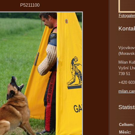
P5211100
Fotogaler
Konta
Výcvikov
(Moravsk
Milan Ku
Vyšní Lh
739 51
+420 603
milan.ca
Statist
Celkem:
Měsíc: