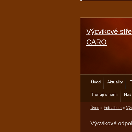
Výcvikové stře
CARO
Úvod
Aktuality
F
Trénují s námi
Naši
Úvod
»
Fotoalbum
»
Výc
Výcvikové odpo