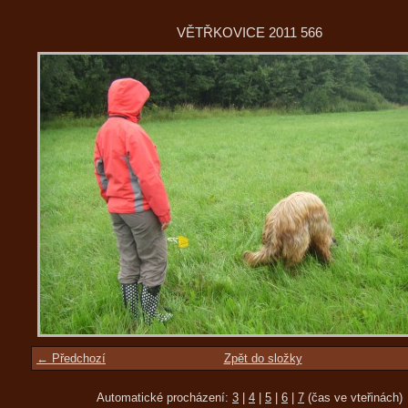
VĚTŘKOVICE 2011 566
← Předchozí
Zpět do složky
Automatické procházení:
3
|
4
|
5
|
6
|
7
(čas ve vteřinách)