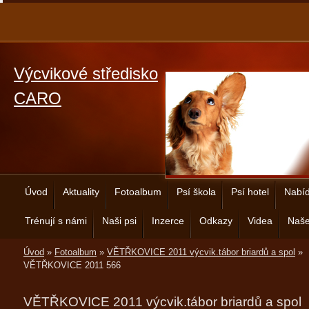
Výcvikové středisko
CARO
Úvod
Aktuality
Fotoalbum
Psí škola
Psí hotel
Nabíd
Trénují s námi
Naši psi
Inzerce
Odkazy
Videa
Naše
Úvod
»
Fotoalbum
»
VĚTŘKOVICE 2011 výcvik.tábor briardů a spol
»
VĚTŘKOVICE 2011 566
VĚTŘKOVICE 2011 výcvik.tábor briardů a spol