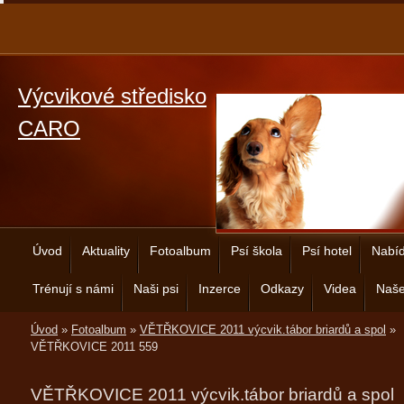
Výcvikové středisko
CARO
Úvod
Aktuality
Fotoalbum
Psí škola
Psí hotel
Nabíd
Trénují s námi
Naši psi
Inzerce
Odkazy
Videa
Naše
Úvod
»
Fotoalbum
»
VĚTŘKOVICE 2011 výcvik.tábor briardů a spol
»
VĚTŘKOVICE 2011 559
VĚTŘKOVICE 2011 výcvik.tábor briardů a spol