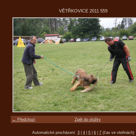
VĚTŘKOVICE 2011 559
← Předchozí
Zpět do složky
Automatické procházení:
3
|
4
|
5
|
6
|
7
(čas ve vteřinách)