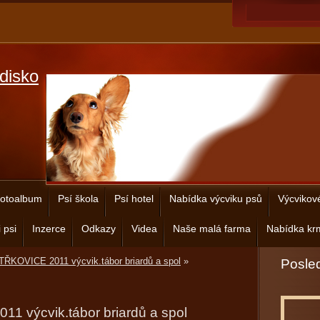
disko
otoalbum
Psí škola
Psí hotel
Nabídka výcviku psů
Výcvikov
 psi
Inzerce
Odkazy
Videa
Naše malá farma
Nabídka krm
ŘKOVICE 2011 výcvik.tábor briardů a spol
»
Posled
 výcvik.tábor briardů a spol