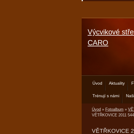
Výcvikové stře
CARO
Úvod
Aktuality
F
Trénují s námi
Naši
Úvod
»
Fotoalbum
»
VĚT
VĚTŘKOVICE 2011 544
VĚTŘKOVICE 2011