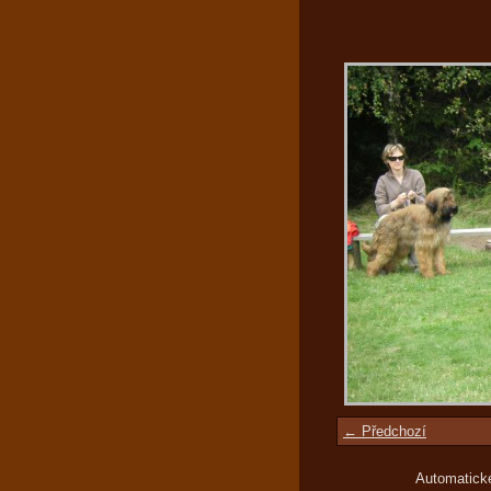
← Předchozí
Automatick