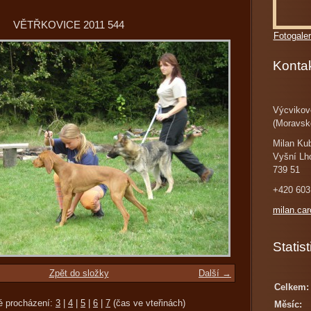
VĚTŘKOVICE 2011 544
Fotogaler
Konta
Výcvikov
(Moravsk
Milan Ku
Vyšní Lh
739 51
+420 603
milan.ca
Statist
Zpět do složky
Další →
Celkem:
é procházení:
3
|
4
|
5
|
6
|
7
(čas ve vteřinách)
Měsíc: