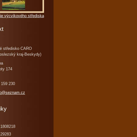
ie výcvikového střediska
kt
é středisko CARO
oslezský kraj-Beskydy)
ba
oty 174
 159 230
ro@seznam.cz
iky
1808218
29283