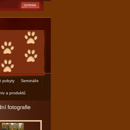
é pobyty
Semináře
iv a produktů
ní fotografie