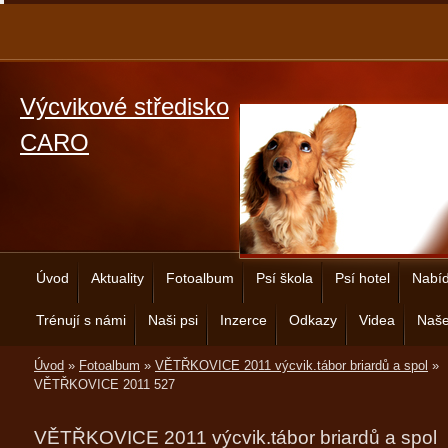
Výcvikové středisko
CARO
Úvod
Aktuality
Fotoalbum
Psí škola
Psí hotel
Nabíd
Trénují s námi
Naši psi
Inzerce
Odkazy
Videa
Naše
Úvod
»
Fotoalbum
»
VĚTŘKOVICE 2011 výcvik.tábor briardů a spol
»
VĚTŘKOVICE 2011 527
VĚTŘKOVICE 2011 výcvik.tábor briardů a spol