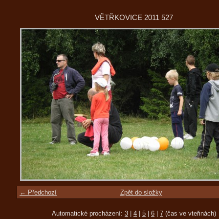
VĚTŘKOVICE 2011 527
← Předchozí
Zpět do složky
Automatické procházení:
3
|
4
|
5
|
6
|
7
(čas ve vteřinách)