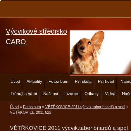
Výcvikové středisko
CARO
Úvod
Aktuality
Fotoalbum
Psí škola
Psí hotel
Nabíd
Trénují s námi
Naši psi
Inzerce
Odkazy
Videa
Naše
Úvod
»
Fotoalbum
»
VĚTŘKOVICE 2011 výcvik.tábor briardů a spol
»
VĚTŘKOVICE 2011 523
VĚTŘKOVICE 2011 výcvik.tábor briardů a spol