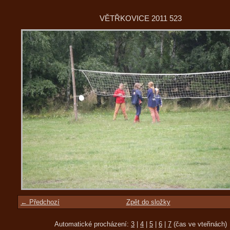
VĚTŘKOVICE 2011 523
← Předchozí
Zpět do složky
Automatické procházení:
3
|
4
|
5
|
6
|
7
(čas ve vteřinách)