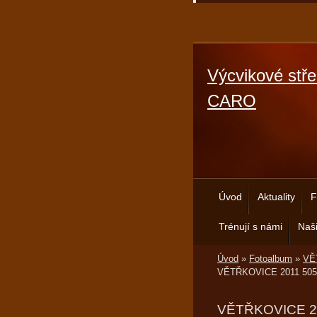
Výcvikové stře
CARO
Úvod
Aktuality
F
Trénují s námi
Naši
Úvod
»
Fotoalbum
»
VĚT
VĚTŘKOVICE 2011 505
VĚTŘKOVICE 2011