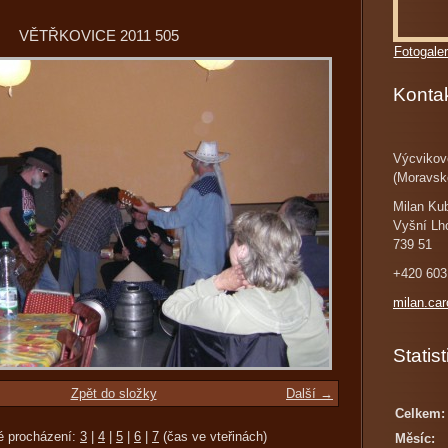
VĚTŘKOVICE 2011 505
Fotogaler
Konta
Výcvikov
(Moravsk
Milan Ku
Vyšní Lh
739 51
+420 603
milan.ca
Statist
Zpět do složky
Další →
Celkem:
é procházení:
3
|
4
|
5
|
6
|
7
(čas ve vteřinách)
Měsíc: