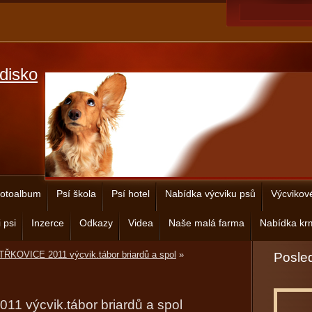
disko
otoalbum
Psí škola
Psí hotel
Nabídka výcviku psů
Výcvikov
 psi
Inzerce
Odkazy
Videa
Naše malá farma
Nabídka krm
ŘKOVICE 2011 výcvik.tábor briardů a spol
»
Posled
 výcvik.tábor briardů a spol