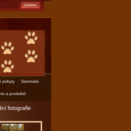
é pobyty
Semináře
iv a produktů
ní fotografie