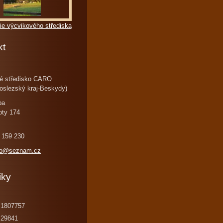
ie výcvikového střediska
kt
é středisko CARO
oslezský kraj-Beskydy)
ba
oty 174
 159 230
ro@seznam.cz
iky
1807757
29841