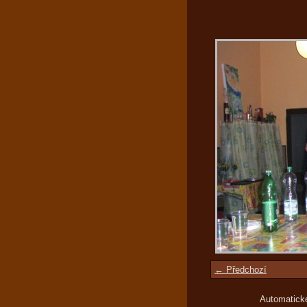
← Předchozí
Automatick