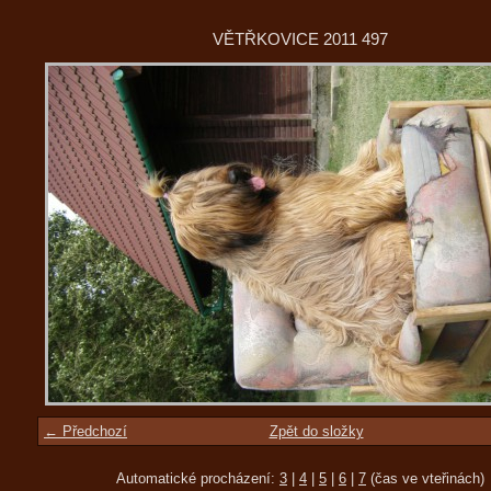
VĚTŘKOVICE 2011 497
← Předchozí
Zpět do složky
Automatické procházení:
3
|
4
|
5
|
6
|
7
(čas ve vteřinách)