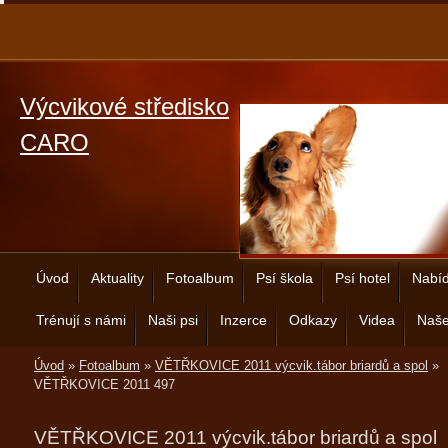
Výcvikové středisko
CARO
Úvod
Aktuality
Fotoalbum
Psí škola
Psí hotel
Nabíd
Trénují s námi
Naši psi
Inzerce
Odkazy
Videa
Naše
Úvod
»
Fotoalbum
»
VĚTŘKOVICE 2011 výcvik.tábor briardů a spol
»
VĚTŘKOVICE 2011 497
VĚTŘKOVICE 2011 výcvik.tábor briardů a spol