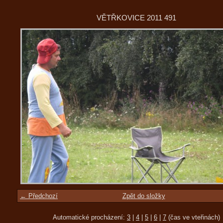
VĚTŘKOVICE 2011 491
← Předchozí
Zpět do složky
Automatické procházení:
3
|
4
|
5
|
6
|
7
(čas ve vteřinách)