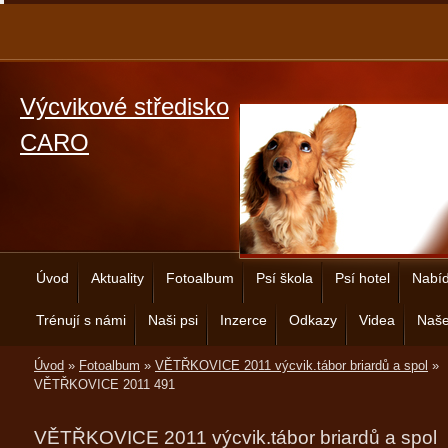
Výcvikové středisko
CARO
Úvod
Aktuality
Fotoalbum
Psí škola
Psí hotel
Nabíd
Trénují s námi
Naši psi
Inzerce
Odkazy
Videa
Naše
Úvod
»
Fotoalbum
»
VĚTŘKOVICE 2011 výcvik.tábor briardů a spol
»
VĚTŘKOVICE 2011 491
VĚTŘKOVICE 2011 výcvik.tábor briardů a spol