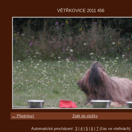
VĚTŘKOVICE 2011 456
← Předchozí
Zpět do složky
Automatické procházení:
3
|
4
|
5
|
6
|
7
(čas ve vteřinách)