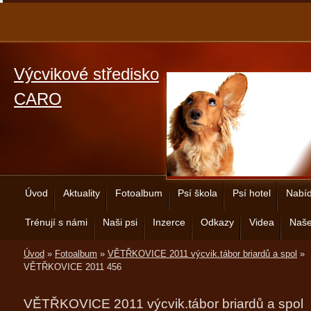
Výcvikové středisko
CARO
Úvod
Aktuality
Fotoalbum
Psí škola
Psí hotel
Nabíd
Trénují s námi
Naši psi
Inzerce
Odkazy
Videa
Naše
Úvod
»
Fotoalbum
»
VĚTŘKOVICE 2011 výcvik.tábor briardů a spol
»
VĚTŘKOVICE 2011 456
VĚTŘKOVICE 2011 výcvik.tábor briardů a spol