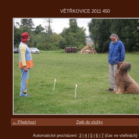
VĚTŘKOVICE 2011 450
← Předchozí
Zpět do složky
Automatické procházení:
3
|
4
|
5
|
6
|
7
(čas ve vteřinách)