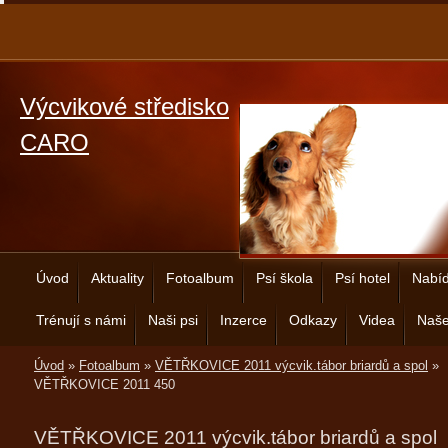
Výcvikové středisko
CARO
Úvod
Aktuality
Fotoalbum
Psí škola
Psí hotel
Nabíd
Trénují s námi
Naši psi
Inzerce
Odkazy
Videa
Naše
Úvod
»
Fotoalbum
»
VĚTŘKOVICE 2011 výcvik.tábor briardů a spol
»
VĚTŘKOVICE 2011 450
VĚTŘKOVICE 2011 výcvik.tábor briardů a spol