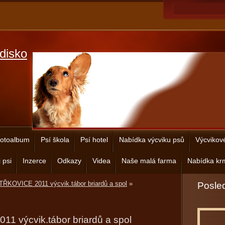
disko
otoalbum
Psí škola
Psí hotel
Nabídka výcviku psů
Výcvikov
 psi
Inzerce
Odkazy
Videa
Naše malá farma
Nabídka krm
ŘKOVICE 2011 výcvik.tábor briardů a spol
»
Posled
 výcvik.tábor briardů a spol