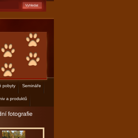
é pobyty
Semináře
iv a produktů
ní fotografie