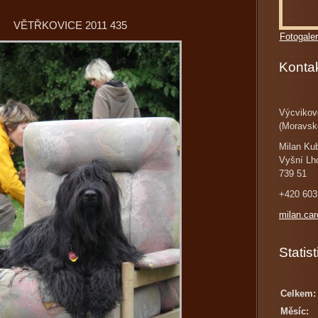
VĚTŘKOVICE 2011 435
Fotogaler
Konta
Výcvikov
(Moravsk
Milan Ku
Vyšní Lh
739 51
+420 603
milan.ca
Statist
Celkem:
Měsíc: