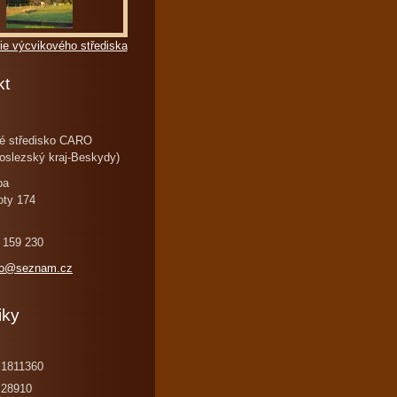
ie výcvikového střediska
kt
é středisko CARO
oslezský kraj-Beskydy)
ba
oty 174
 159 230
ro@seznam.cz
iky
1811360
28910