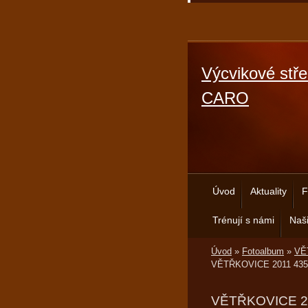
Výcvikové stře
CARO
Úvod
Aktuality
F
Trénují s námi
Naši
Úvod
»
Fotoalbum
»
VĚT
VĚTŘKOVICE 2011 435
VĚTŘKOVICE 2011